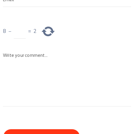
8
−
=
2