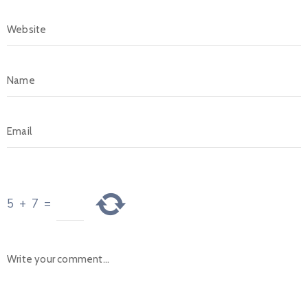
5
+
7
=