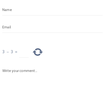
3
−
3
=