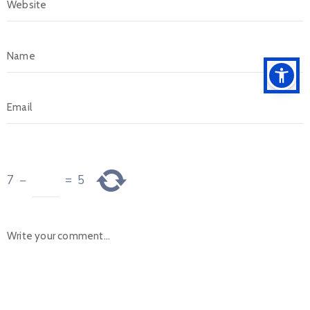
7
−
=
5