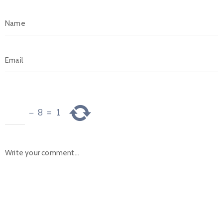
−
8
=
1