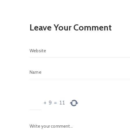
Leave Your Comment
+
9
=
11