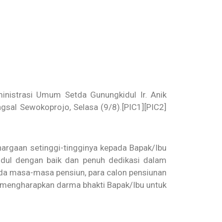
dministrasi Umum Setda Gunungkidul
Ir. Anik
gsal Sewokoprojo, Selasa (9/8).
[PIC1]
[PIC2]
rgaan setinggi-tingginya kepada Bapak/Ibu
dul dengan baik dan penuh dedikasi dalam
da masa-masa pensiun, para calon pensiunan
h mengharapkan darma bhakti Bapak/Ibu untuk