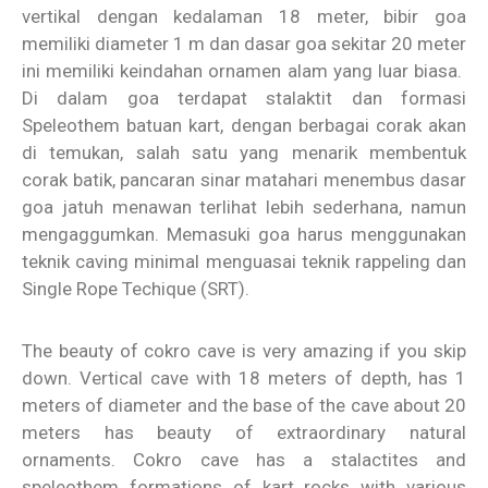
vertikal dengan kedalaman 18 meter, bibir goa
memiliki diameter 1 m dan dasar goa sekitar 20 meter
ini memiliki keindahan ornamen alam yang luar biasa.
Di dalam goa terdapat stalaktit dan formasi
Speleothem batuan kart, dengan berbagai corak akan
di temukan, salah satu yang menarik membentuk
corak batik, pancaran sinar matahari menembus dasar
goa jatuh menawan terlihat lebih sederhana, namun
mengaggumkan. Memasuki goa harus menggunakan
teknik caving minimal menguasai teknik rappeling dan
Single Rope Techique (SRT).
The beauty of cokro cave is very amazing if you skip
down. Vertical cave with 18 meters of depth, has 1
meters of diameter and the base of the cave about 20
meters has beauty of extraordinary natural
ornaments. Cokro cave has a stalactites and
speleothem formations of kart rocks with various