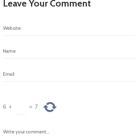
Leave Your Comment
6
+
=
7