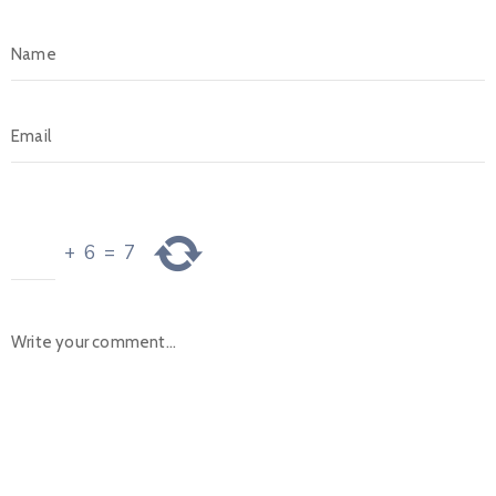
+
6
=
7