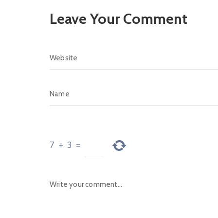
Leave Your Comment
7
+
3
=