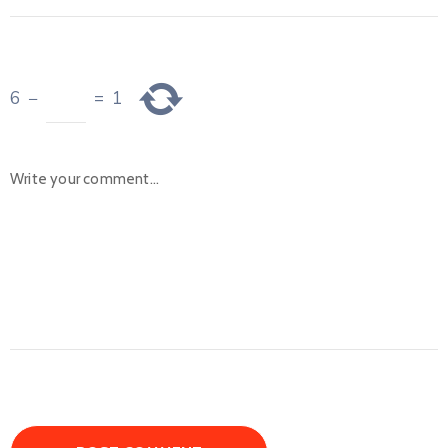
6
−
=
1