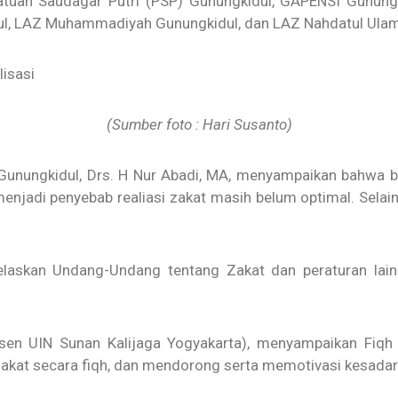
ersatuan Saudagar Putri (PSP) Gunungkidul, GAPENSI Gunun
ul, LAZ Muhammadiyah Gunungkidul, dan LAZ Nahdatul Ulam
(Sumber foto : Hari Susanto)
Gunungkidul, Drs. H Nur Abadi, MA, menyampaikan bahwa 
 menjadi penyebab realiasi zakat masih belum optimal. Sela
elaskan Undang-Undang tentang Zakat dan peraturan lain
osen UIN Sunan Kalijaga Yogyakarta), menyampaikan Fiqh 
at secara fiqh, dan mendorong serta memotivasi kesadar