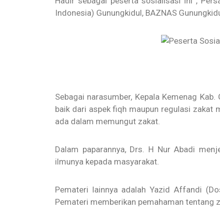
Hadir sebagai peserta sosialisasi ini , P
Indonesia) Gunungkidul, BAZNAS Gunungkid
Sebagai narasumber, Kepala Kemenag Kab. 
baik dari aspek fiqh maupun regulasi zakat
ada dalam memungut zakat.
Dalam paparannya, Drs. H Nur Abadi menj
ilmunya kepada masyarakat.
Pemateri lainnya adalah Yazid Affandi (D
Pemateri memberikan pemahaman tentang zak