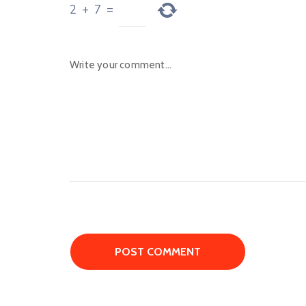
2
+
7
=