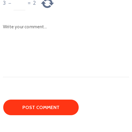
3
−
=
2