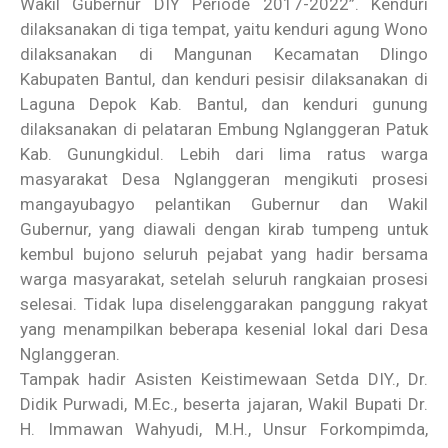
Wakil Gubernur DIY Periode 2017-2022”. Kenduri
dilaksanakan di tiga tempat, yaitu kenduri agung Wono
dilaksanakan di Mangunan Kecamatan Dlingo
Kabupaten Bantul, dan kenduri pesisir dilaksanakan di
Laguna Depok Kab. Bantul, dan kenduri gunung
dilaksanakan di pelataran Embung Nglanggeran Patuk
Kab. Gunungkidul. Lebih dari lima ratus warga
masyarakat Desa Nglanggeran mengikuti prosesi
mangayubagyo pelantikan Gubernur dan Wakil
Gubernur, yang diawali dengan kirab tumpeng untuk
kembul bujono seluruh pejabat yang hadir bersama
warga masyarakat, setelah seluruh rangkaian prosesi
selesai. Tidak lupa diselenggarakan panggung rakyat
yang menampilkan beberapa kesenial lokal dari Desa
Nglanggeran.
Tampak hadir Asisten Keistimewaan Setda DIY., Dr.
Didik Purwadi, M.Ec., beserta jajaran, Wakil Bupati Dr.
H. Immawan Wahyudi, M.H., Unsur Forkompimda,