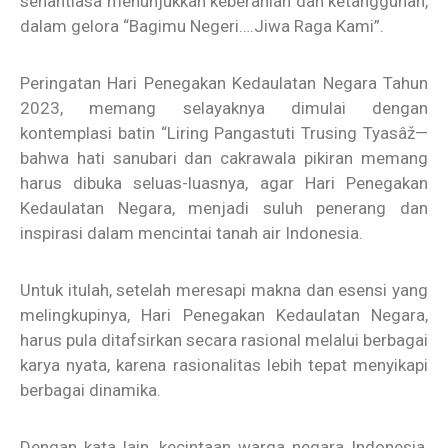
senantiasa menunjukkan keberanian dan ketangguhan,
dalam gelora “Bagimu Negeri….Jiwa Raga Kami”.
Peringatan Hari Penegakan Kedaulatan Negara Tahun
2023, memang selayaknya dimulai dengan
kontemplasi batin “Liring Pangastuti Trusing Tyasâž—
bahwa hati sanubari dan cakrawala pikiran memang
harus dibuka seluas-luasnya, agar Hari Penegakan
Kedaulatan Negara, menjadi suluh penerang dan
inspirasi dalam mencintai tanah air Indonesia.
Untuk itulah, setelah meresapi makna dan esensi yang
melingkupinya, Hari Penegakan Kedaulatan Negara,
harus pula ditafsirkan secara rasional melalui berbagai
karya nyata, karena rasionalitas lebih tepat menyikapi
berbagai dinamika.
Dengan kata lain, kecintaan warga negara Indonesia,