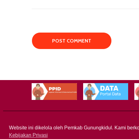
Website ini dikelola oleh Pemkab Gunungkidul. Kami berko
Kebijakan Privasi