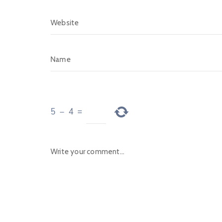
5
−
4
=