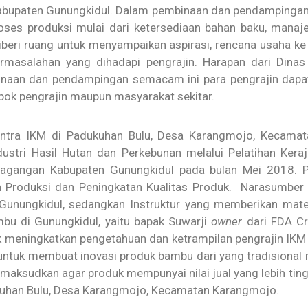
Kabupaten Gunungkidul. Dalam pembinaan dan pendampinga
proses produksi mulai dari ketersediaan bahan baku, mana
 diberi ruang untuk menyampaikan aspirasi, rencana usaha k
rmasalahan yang dihadapi pengrajin. Harapan dari Dina
naan dan pendampingan semacam ini para pengrajin dap
pok pengrajin maupun masyarakat sekitar.
tra IKM di Padukuhan Bulu, Desa Karangmojo, Kecamata
stri Hasil Hutan dan Perkebunan melalui Pelatihan Kera
rdagangan Kabupaten Gunungkidul pada bulan Mei 2018. P
n Produksi dan Peningkatan Kualitas Produk. Narasumber 
unungkidul, sedangkan Instruktur yang memberikan materi
mbu di Gunungkidul, yaitu bapak Suwarji
owner
dari FDA Cr
tuk meningkatkan pengetahuan dan ketrampilan pengrajin I
uk membuat inovasi produk bambu dari yang tradisional m
 dimaksudkan agar produk mempunyai nilai jual yang lebih t
kuhan Bulu, Desa Karangmojo, Kecamatan Karangmojo.