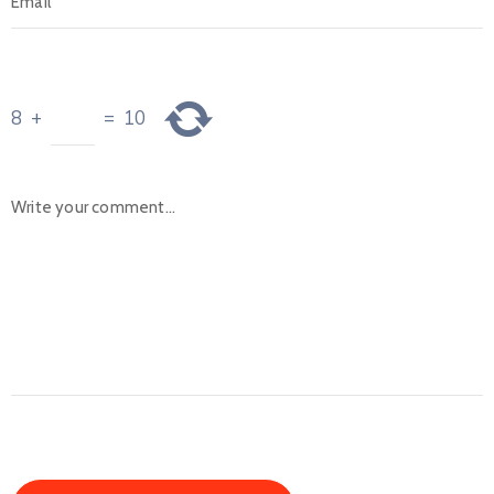
8
+
=
10