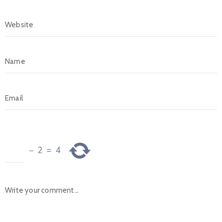
−
2
=
4