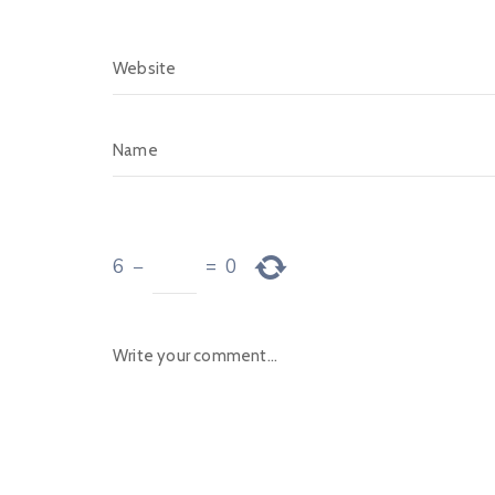
6
−
=
0