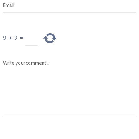
9
+
3
=