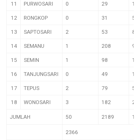
11
PURWOSARI
0
29
1
12
RONGKOP
0
31
5
13
SAPTOSARI
2
53
8
14
SEMANU
1
208
9
15
SEMIN
1
98
10
16
TANJUNGSARI
0
49
1
17
TEPUS
2
79
5
18
WONOSARI
3
182
26
JUMLAH
50
2189
12
2366