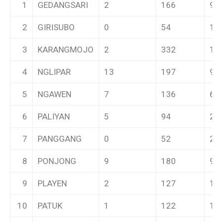
1
GEDANGSARI
2
166
9
2
GIRISUBO
0
54
1
3
KARANGMOJO
2
332
12
4
NGLIPAR
13
197
9
5
NGAWEN
7
136
6
6
PALIYAN
5
94
2
7
PANGGANG
0
52
2
8
PONJONG
9
180
9
9
PLAYEN
2
127
11
10
PATUK
1
122
1