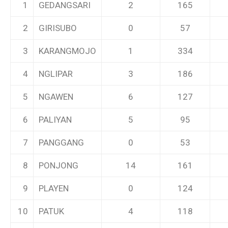
1
GEDANGSARI
2
165
2
GIRISUBO
0
57
3
KARANGMOJO
1
334
4
NGLIPAR
3
186
5
NGAWEN
6
127
6
PALIYAN
5
95
7
PANGGANG
0
53
8
PONJONG
14
161
9
PLAYEN
0
124
10
PATUK
4
118