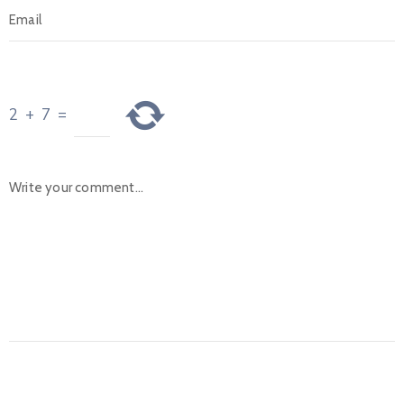
2
+
7
=