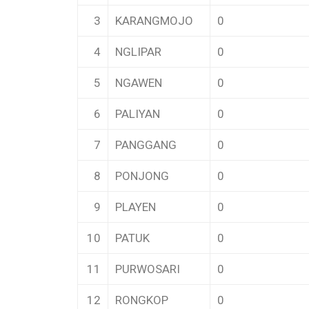
3
KARANGMOJO
0
4
NGLIPAR
0
5
NGAWEN
0
6
PALIYAN
0
7
PANGGANG
0
8
PONJONG
0
9
PLAYEN
0
10
PATUK
0
11
PURWOSARI
0
12
RONGKOP
0