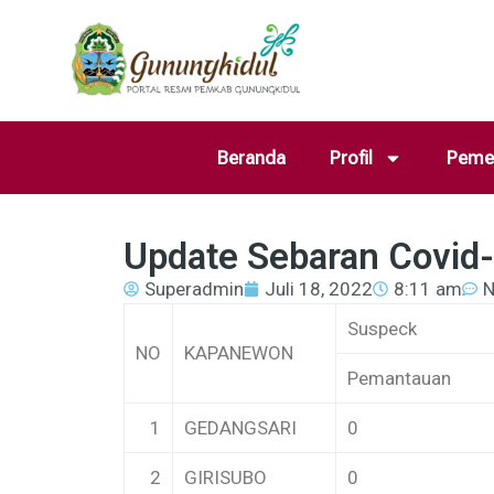
Beranda
Profil
Pemer
Update Sebaran Covid-
Superadmin
Juli 18, 2022
8:11 am
N
Suspeck
NO
KAPANEWON
Pemantauan
1
GEDANGSARI
0
2
GIRISUBO
0