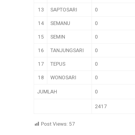
13
SAPTOSARI
0
14
SEMANU
0
15
SEMIN
0
16
TANJUNGSARI
0
17
TEPUS
0
18
WONOSARI
0
JUMLAH
0
2417
Post Views:
57