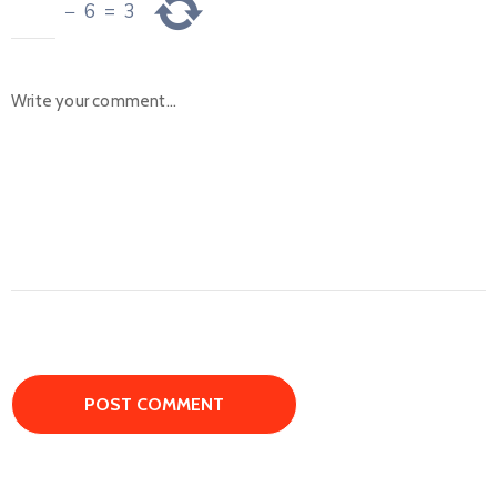
−
6
=
3