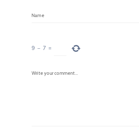
9
−
7
=