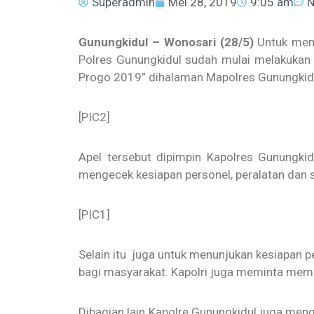
Superadmin
Mei 28, 2019
9:05 am
N
Gunungkidul – Wonosari (28/5)
Untuk mem
Polres Gunungkidul sudah mulai melakukan 
Progo 2019”
dihalaman Mapolres Gunungkidu
[PIC2]
Apel tersebut dipimpin Kapolres Gunungk
mengecek kesiapan personel, peralatan dan 
[PIC1]
Selain itu juga untuk menunjukan kesiapan 
bagi masyarakat. Kapolri juga meminta memp
Dibagian lain Kapolre Gunungkidul juga me