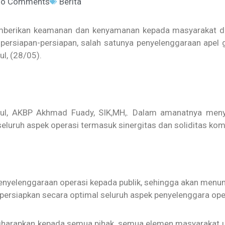
o Comments
Berita
berikan keamanan dan kenyamanan kepada masyarakat dal
persiapan-persiapan, salah satunya penyelenggaraan apel
l, (28/05).
idul, AKBP Akhmad Fuady, SIK,MH,. Dalam amanatnya meny
seluruh aspek operasi termasuk sinergitas dan soliditas k
penyelenggaraan operasi kepada publik, sehingga akan men
ersiapkan secara optimal seluruh aspek penyelenggara ope
ngharapkan kepada semua pihak, semua elemen masyarakat 