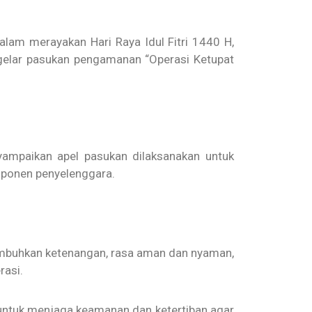
am merayakan Hari Raya Idul Fitri 1440 H,
 gelar pasukan pengamanan “Operasi Ketupat
ampaikan apel pasukan dilaksanakan untuk
omponen penyelenggara.
umbuhkan ketenangan, rasa aman dan nyaman,
rasi.
untuk menjaga keamanan dan ketertiban agar