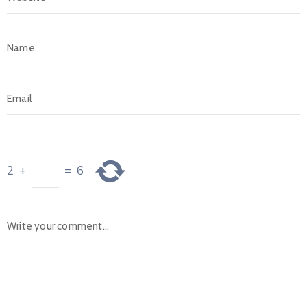
2
+
=
6