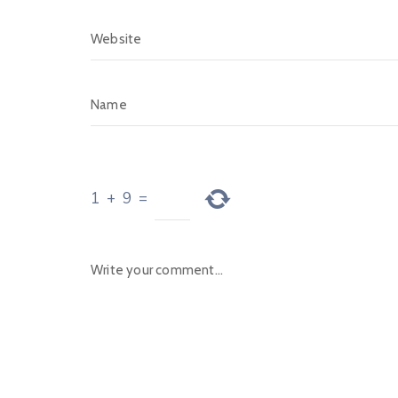
1
+
9
=