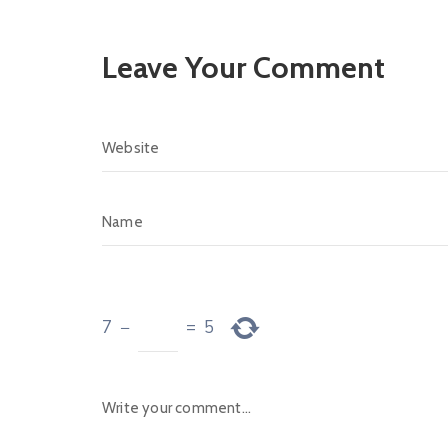
Leave Your Comment
7
−
=
5