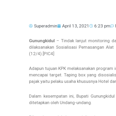
Superadmin
April 13, 2021
6:23 pm
Gunungkidul
– Tindak lanjut monitoring d
dilaksanakan Sosialisasi Pemasangan Alat
(12/4).[PIC4]
Adapun tujuan KPK melaksanakan program ini
mencapai target. Taping box yang disosiali
pajak yaitu pelaku usaha khususnya Hotel dan
Dalam kesempatan ini, Bupati Gunungkidu
ditetapkan oleh Undang-undang.