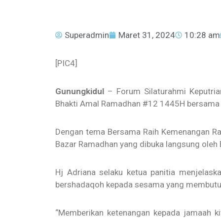
Superadmin
Maret 31, 2024
10:28 am
[PIC4]
Gunungkidul
– Forum Silaturahmi Keputri
Bhakti Amal Ramadhan #12 1445H bersama ma
Dengan tema Bersama Raih Kemenangan Ramadh
Bazar Ramadhan yang dibuka langsung oleh B
Hj Adriana selaku ketua panitia menjelask
bershadaqoh kepada sesama yang membutu
“Memberikan ketenangan kepada jamaah kit