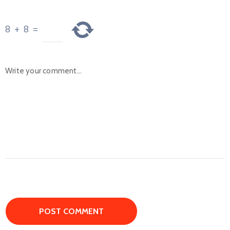
8
+
8
=