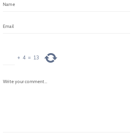
+
4
=
13