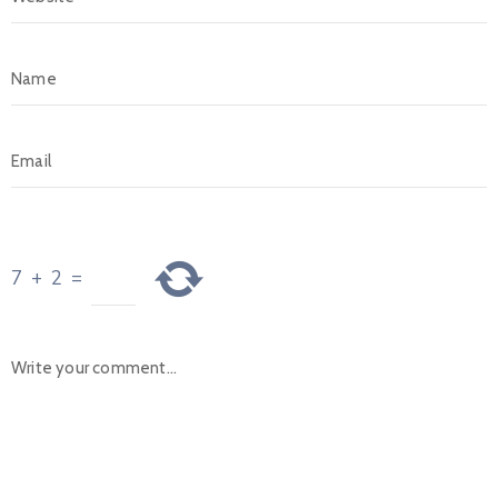
7
+
2
=