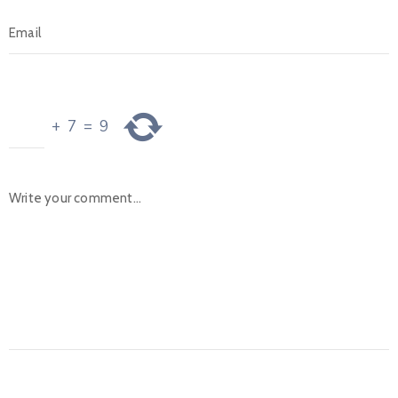
+
7
=
9