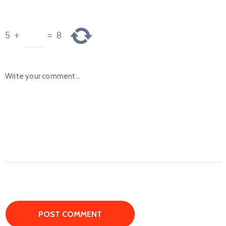
5
+
=
8