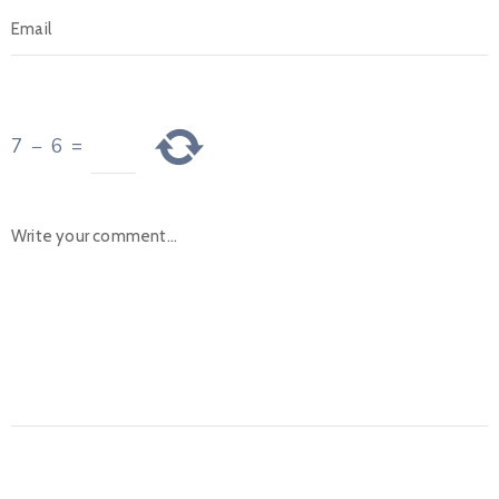
7
−
6
=