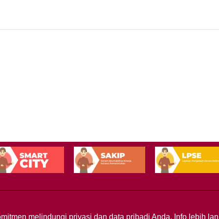
mitmen melindungi privasi dan data pribadi Anda. Info lebih l