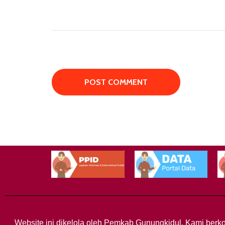
Website ini dikelola oleh Pemkab Gunungkidul. Kami berko