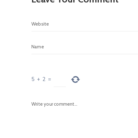
5
+
2
=