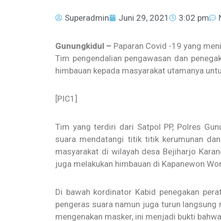
Superadmin
Juni 29, 2021
3:02 pm
Gunungkidul –
Paparan Covid -19 yang meni
Tim pengendalian pengawasan dan penegaka
himbauan kepada masyarakat utamanya untuk 
[PIC1]
Tim yang terdiri dari Satpol PP, Polres 
suara mendatangi titik titik kerumunan da
masyarakat di wilayah desa Bejiharjo Kara
juga melakukan himbauan di Kapanewon Won
Di bawah kordinator Kabid penegakan pera
pengeras suara namun juga turun langsung
mengenakan masker, ini menjadi bukti bahwa 