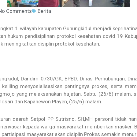
No Comments
Berita
ngkat di wilayah kabupaten Gunungkidul menjadi keprihatin
n hukum pendisiplinan protokol kesehatan covid 19 Kabup
meningkatkan disiplin protokol kesehatan.
Gunungkidul, Dandim 0730/GK, BPBD, Dinas Perhubungan, 
n keliling menyosialisasikan pentingnya prokes, serta m
ngmojo yang melaksanakan hajatan, Sabtu (26/6) malam, 
osari dan Kapanewon Playen, (25/6) malam.
turan daerah Satpol PP Sutrisno, SH,MH personil tidak 
 menyasar kepada warga masyarakat memberikan masker. Ba
partisipasi masyarakat akan disiplin Prokes semakin menur