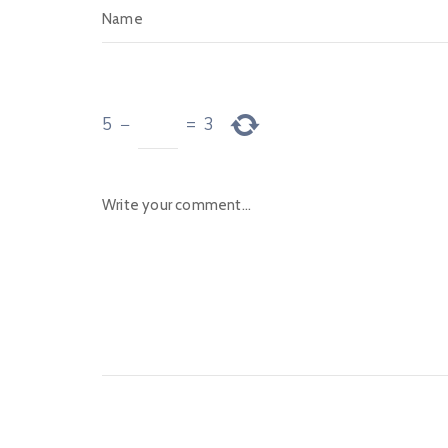
5
−
=
3