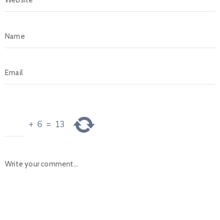
+
6
=
13