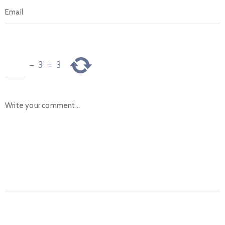
−
3
=
3