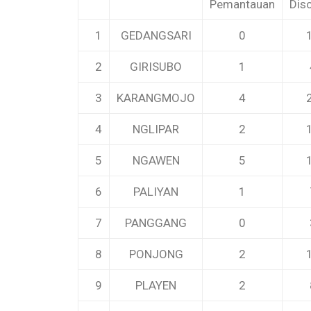
Pemantauan
Dis
1
GEDANGSARI
0
2
GIRISUBO
1
3
KARANGMOJO
4
4
NGLIPAR
2
5
NGAWEN
5
6
PALIYAN
1
7
PANGGANG
0
8
PONJONG
2
9
PLAYEN
2