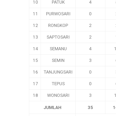
10
PATUK
4
11
PURWOSARI
0
12
RONGKOP
2
13
SAPTOSARI
2
14
SEMANU
4
15
SEMIN
3
16
TANJUNGSARI
0
17
TEPUS
0
18
WONOSARI
3
JUMLAH
35
1