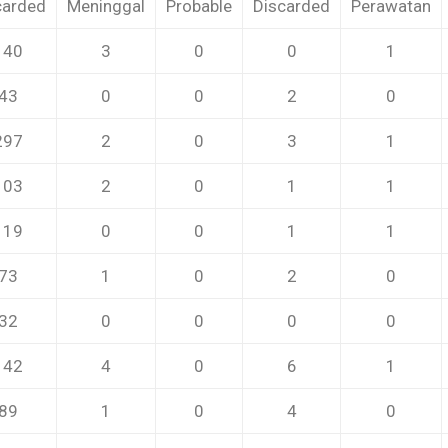
carded
Meninggal
Probable
Discarded
Perawatan
140
3
0
0
1
43
0
0
2
0
297
2
0
3
1
103
2
0
1
1
119
0
0
1
1
73
1
0
2
0
32
0
0
0
0
142
4
0
6
1
89
1
0
4
0