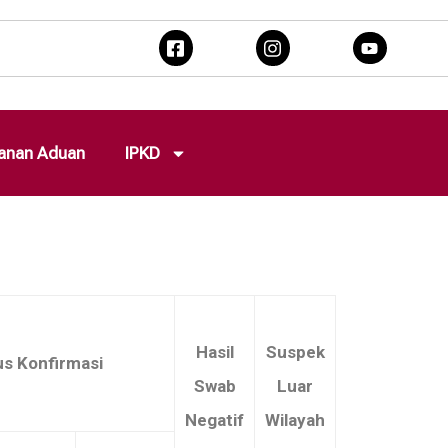
anan Aduan
IPKD
Suspek
Hasil
Suspek
s Konfirmasi
Luar
Swab
Luar
Wilayah
Negatif
Wilayah
Meninggal