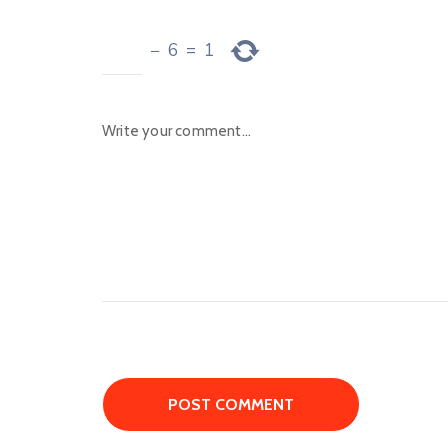
−
6
=
1