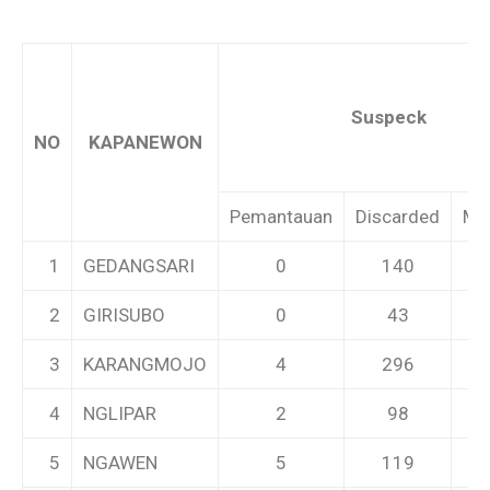
Suspeck
NO
KAPANEWON
Pemantauan
Discarded
Me
1
GEDANGSARI
0
140
2
GIRISUBO
0
43
3
KARANGMOJO
4
296
4
NGLIPAR
2
98
5
NGAWEN
5
119