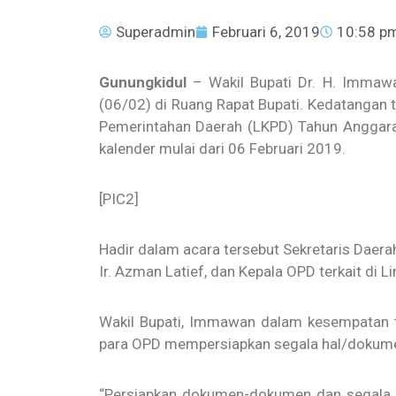
Superadmin
Februari 6, 2019
10:58 p
Gunungkidul
– Wakil Bupati Dr. H. Immawa
(06/02) di Ruang Rapat Bupati. Kedatangan 
Pemerintahan Daerah (LKPD) Tahun Anggara
kalender mulai dari 06 Februari 2019.
[PIC2]
Hadir dalam acara tersebut Sekretaris Daerah,
Ir. Azman Latief, dan Kepala OPD terkait di
Wakil Bupati, Immawan dalam kesempatan 
para OPD mempersiapkan segala hal/dokume
“Persiapkan dokumen-dokumen dan segala s