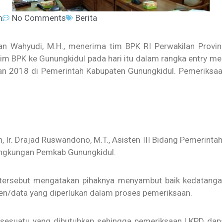
m
No Comments
Berita
n Wahyudi, M.H., menerima tim BPK RI Perwakilan Provins
tim BPK ke Gunungkidul pada hari itu dalam rangka entry m
n 2018 di Pemerintah Kabupaten Gunungkidul. Pemeriksaan
 Ir. Drajad Ruswandono, M.T., Asisten III Bidang Pemerintaha
 Lingkungan Pemkab Gunungkidul.
tersebut mengatakan pihaknya menyambut baik kedatangan
n/data yang diperlukan dalam proses pemeriksaan.
esuatu yang dibutuhkan sehingga pemeriksaan LKPD dapa