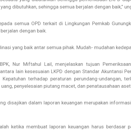
 yang dibutuhkan, sehingga semua berjalan dengan baik,” un
epada semua OPD terkait di Lingkungan Pemkab Gunungkid
berjalan dengan baik.
inasi yang baik antar semua pihak. Mudah- mudahan kedepan
PK, Nur Miftahul Lail, menjelaskan tujuan Pemeriksaa
 antara lain kesesuaian LKPD dengan Standar Akuntansi P
an Kepatuhan terhadap peraturan perundang-undangan, ter
 uang, penyelesaian piutang macet, dan penatausahaan aset 
ang disajikan dalam laporan keuangan merupakan informas
lah ketika membuat laporan keuangan harus berdasar pad