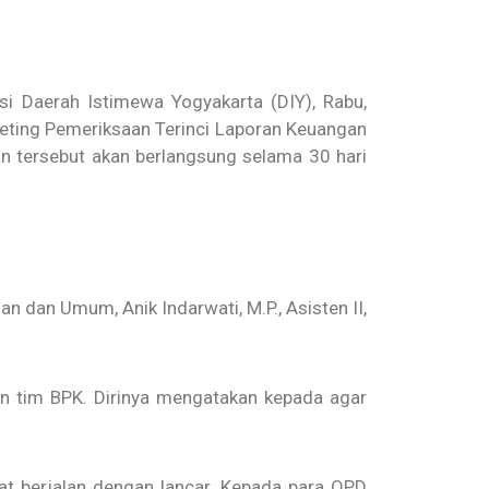
i Daerah Istimewa Yogyakarta (DIY), Rabu,
eeting Pemeriksaan Terinci Laporan Keuangan
 tersebut akan berlangsung selama 30 hari
n dan Umum, Anik Indarwati, M.P., Asisten II,
 tim BPK. Dirinya mengatakan kepada agar
t berjalan dengan lancar. Kepada para OPD