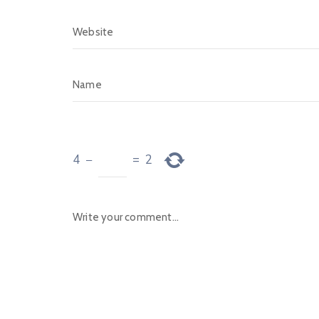
4
−
=
2