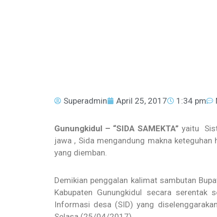
Superadmin
April 25, 2017
1:34 pm
Gunungkidul – “SIDA SAMEKTA”
yaitu Sis
jawa , Sida mengandung makna keteguhan h
yang diemban.
Demikian penggalan kalimat sambutan Bupati
Kabupaten Gunungkidul secara serentak s
Informasi desa (SID) yang diselenggaraka
Selasa (25/04/2017).