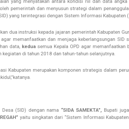
laian yang menyatakan antara kondisi riil dan data angk
na oleh pemerintah dan menyusun strategi dalam penanggul
SID) yang terintegrasi dengan Sistem Informasi Kabupaten (
kan dua instruksi kepada jajaran pemerintah Kabupaten G
agar memanfaatkan dan menjaga keberlangsungan SID seti
ahan data,
kedua
semua Kepala OPD agar memanfaatkan ba
 kegiatan di tahun 2018 dan tahun-tahun selanjutnya.
masi Kabupaten merupakan komponen strategis dalam per
idul,”katanya.
i Desa (SID) dengan nama
“SIDA SAMEKTA”,
Bupati jug
MREGAH”
yaitu singkatan dari “Sistem Informasi Kabupat