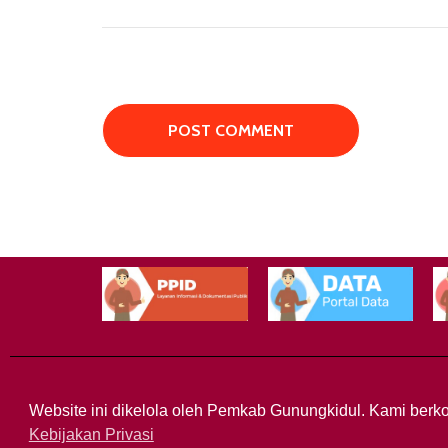
Website ini dikelola oleh Pemkab Gunungkidul. Kami berko
Kebijakan Privasi